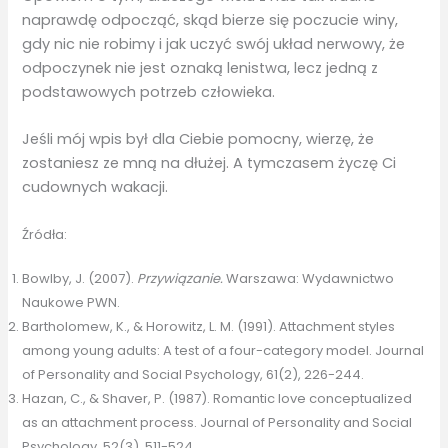
naprawdę odpocząć, skąd bierze się poczucie winy,
gdy nic nie robimy i jak uczyć swój układ nerwowy, że
odpoczynek nie jest oznaką lenistwa, lecz jedną z
podstawowych potrzeb człowieka.
Jeśli mój wpis był dla Ciebie pomocny, wierzę, że
zostaniesz ze mną na dłużej. A tymczasem życzę Ci
cudownych wakacji.
Źródła:
Bowlby, J. (2007).
Przywiązanie.
Warszawa: Wydawnictwo
Naukowe PWN.
Bartholomew, K., & Horowitz, L. M. (1991). Attachment styles
among young adults: A test of a four-category model. Journal
of Personality and Social Psychology, 61(2), 226-244.
Hazan, C., & Shaver, P. (1987). Romantic love conceptualized
as an attachment process. Journal of Personality and Social
Psychology, 52(3), 511-524.