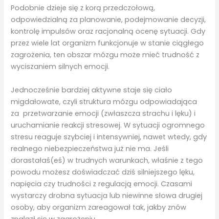
Podobnie dzieje się z korą przedczołową,
odpowiedzialną za planowanie, podejmowanie decyzji,
kontrolę impulsów oraz racjonalną ocenę sytuacji. Gdy
przez wiele lat organizm funkcjonuje w stanie ciągłego
zagrożenia, ten obszar mózgu może mieć trudność z
wyciszaniem silnych emocji.
Jednocześnie bardziej aktywne staje się ciało
migdałowate, czyli struktura mózgu odpowiadająca
za przetwarzanie emocji (zwłaszcza strachu i lęku) i
uruchamianie reakcji stresowej. W sytuacji ogromnego
stresu reaguje szybciej i intensywniej, nawet wtedy, gdy
realnego niebezpieczeństwa już nie ma. Jeśli
dorastałaś(eś) w trudnych warunkach, właśnie z tego
powodu możesz doświadczać dziś silniejszego lęku,
napięcia czy trudności z regulacją emocji. Czasami
wystarczy drobna sytuacja lub niewinne słowa drugiej
osoby, aby organizm zareagował tak, jakby znów
znalazł się w zagrożeniu.