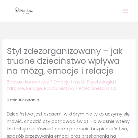
Przejdź
do
treści
Styl zdezorganizowany – jak
trudne dzieciństwo wpływa
na mózg, emocje i relacje
Zostaw komentarz
/
Emocje i myśli
,
Psychologia i
zdrowie
,
Relacje
,
Rodzicielstwo
/ Przez
Aneta Giza
9 minut czytania
Dzieciństwo jest czasem, w którym nie tylko uczymy się
mówić, chodzić czy poznawać świat. To właśnie wtedy
kształtuje się również nasze poczucie bezpieczeństwa,
sposób przeżywania emocji oraz przekonania na