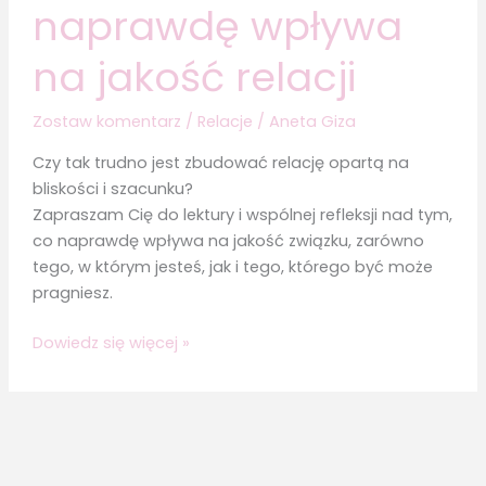
naprawdę wpływa
na jakość relacji
Zostaw komentarz
/
Relacje
/
Aneta Giza
Czy tak trudno jest zbudować relację opartą na
bliskości i szacunku?
Zapraszam Cię do lektury i wspólnej refleksji nad tym,
co naprawdę wpływa na jakość związku, zarówno
tego, w którym jesteś, jak i tego, którego być może
pragniesz.
Związek
Dowiedz się więcej »
na
lata
–
co
naprawdę