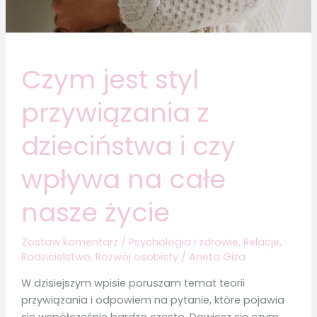
Czym jest styl
przywiązania z
dzieciństwa i czy
wpływa na całe
nasze życie
Zostaw komentarz
/
Psychologia i zdrowie
,
Relacje
,
Rodzicielstwo
,
Rozwój osobisty
/
Aneta Giza
W dzisiejszym wpisie poruszam temat teorii
przywiązania i odpowiem na pytanie, które pojawia