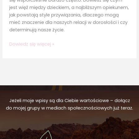
się współcześnie bardzo często. Dowiesz się czym
jest więź między dzieckiem, a najbliższym opiekunem,
jak powstają style przywiązania, dlaczego mogą
mieć znaczenie dla naszych relacji w dorosłości i czy
determinują nasze życie.
Czym
Dowiedz się więcej »
jest
styl
przywiązania
z
dzieciństwa
i
czy
Jeżeli moje wpisy są dla Ciebie wartościowe – dołącz
wpływa
do mojej grupy w mediach społecznościowych już teraz.
na
całe
nasze
życie